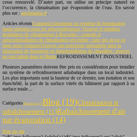
cesse renouvelé. D’autre part, on utilise un principe naturel en
l’occurrence, la climatisation par évaporation de l’eau. En savoir
plus sur :
airclimatise.fr
.
Articles récents
Comment fonctionne un système de brumisation
haute pression pour les aérocondenseurs ?
Trouver le meilleur
installateur de climatisation à Bruxelles : conseils et
astuces
Installation de climatisation réversible : faire des devis en
ligne pour comparer
Trouver une entreprise spécialisée dans la
fabrication de fumisterie en ligne
Installation de chaudière : trouver
un spécialiste dans la Marne
REFROIDISSEMENT INDUSTRIEL
Plusieurs paramètres doivent être pris en considération pour installer
un système de refroidissement adiabatique dans un local industriel.
Les plus importants sont la hauteur de ce dernier, son isolation et son
étanchéité, la part de la surface vitrée du bâtiment par rapport à sa
surface totale…
Blog
(19)
Climatisation et
Catégories
Avantages
(5)
Rafraîchissement d'air
rafraîchissement
(11)
par évaporation
(14)
Plan du site
");$('.img-fullscreen').fadeIn();});$('.img-fullscreen').on( "click",